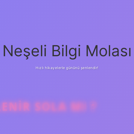
Neşeli Bilgi Molası
Hızlı hikayelerle gününü şenlendir!
LENIR SOLA MI ?