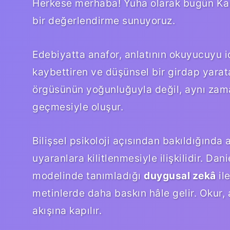
Herkese merhaba! Yuha olarak bugün Kap
bir değerlendirme sunuyoruz.
Edebiyatta anafor, anlatının okuyucuyu
kaybettiren ve düşünsel bir girdap yarata
örgüsünün yoğunluğuyla değil, aynı zama
geçmesiyle oluşur.
Bilişsel psikoloji açısından bakıldığında a
uyaranlara kilitlenmesiyle ilişkilidir. D
modelinde tanımladığı
duygusal zekâ
ile
metinlerde daha baskın hâle gelir. Okur,
akışına kapılır.