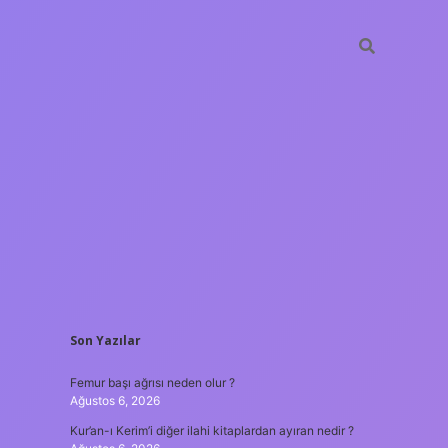
SIDEBAR
Son Yazılar
ilbet giriş
Femur başı ağrısı neden olur ?
Ağustos 6, 2026
Kur’an-ı Kerim’i diğer ilahi kitaplardan ayıran nedir ?