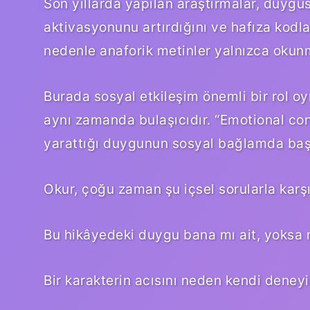
Son yıllarda yapılan araştırmalar, duyg
aktivasyonunu artırdığını ve hafıza kodl
nedenle anaforik metinler yalnızca okun
Burada
sosyal etkileşim
önemli bir rol oy
aynı zamanda bulaşıcıdır. “Emotional con
yarattığı duygunun sosyal bağlamda başka
Okur, çoğu zaman şu içsel sorularla karşı 
Bu hikâyedeki duygu bana mı ait, yoksa 
Bir karakterin acısını neden kendi dene