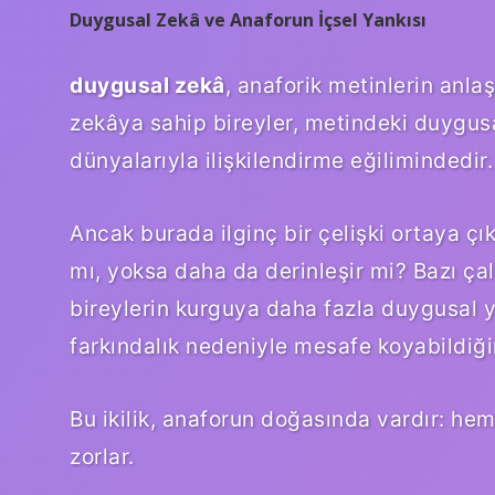
Duygusal Zekâ ve Anaforun İçsel Yankısı
duygusal zekâ
, anaforik metinlerin anla
zekâya sahip bireyler, metindeki duygusal
dünyalarıyla ilişkilendirme eğilimindedir.
Ancak burada ilginç bir çelişki ortaya çı
mı, yoksa daha da derinleşir mi? Bazı ça
bireylerin kurguya daha fazla duygusal yat
farkındalık nedeniyle mesafe koyabildiği
Bu ikilik, anaforun doğasında vardır: h
zorlar.