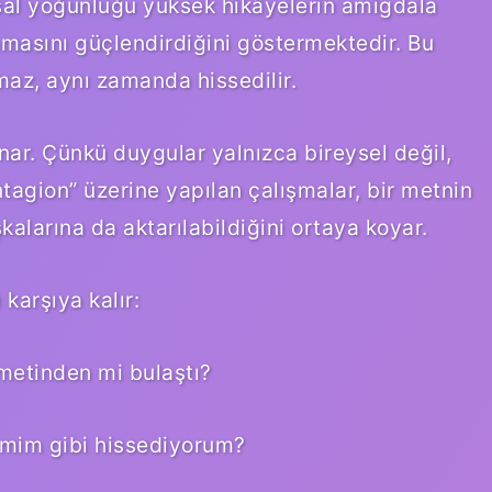
usal yoğunluğu yüksek hikâyelerin amigdala
amasını güçlendirdiğini göstermektedir. Bu
maz, aynı zamanda hissedilir.
nar. Çünkü duygular yalnızca bireysel değil,
tagion” üzerine yapılan çalışmalar, bir metnin
larına da aktarılabildiğini ortaya koyar.
karşıya kalır:
metinden mi bulaştı?
yimim gibi hissediyorum?