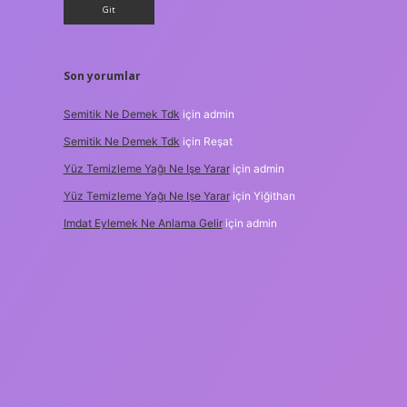
Son yorumlar
Semitik Ne Demek Tdk
için
admin
Semitik Ne Demek Tdk
için
Reşat
Yüz Temizleme Yağı Ne Işe Yarar
için
admin
Yüz Temizleme Yağı Ne Işe Yarar
için
Yiğithan
Imdat Eylemek Ne Anlama Gelir
için
admin