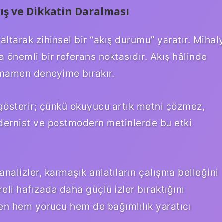
Akış ve Dikkatin Daralması
raltarak zihinsel bir “akış durumu” yaratır. Mihal
a önemli bir referans noktasıdır. Akış hâlinde
tamamen deneyime bırakır.
gösterir; çünkü okuyucu artık metni çözmez,
odernist ve postmodern metinlerde bu etki
analizler, karmaşık anlatıların çalışma belleğini
li hafızada daha güçlü izler bıraktığını
den hem yorucu hem de bağımlılık yaratıcı