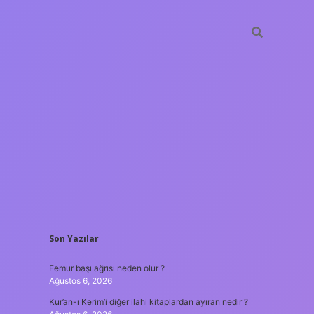
SIDEBAR
Son Yazılar
ilbet giriş
Femur başı ağrısı neden olur ?
Ağustos 6, 2026
Kur’an-ı Kerim’i diğer ilahi kitaplardan ayıran nedir ?