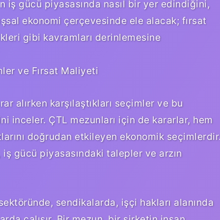
n iş gücü piyasasında nasıl bir yer edindiğini,
sal ekonomi çerçevesinde ele alacak; fırsat
kleri gibi kavramları derinlemesine
ler ve Fırsat Maliyeti
ar alırken karşılaştıkları seçimler ve bu
ini inceler. ÇTL mezunları için de kararlar, hem
larını doğrudan etkileyen ekonomik seçimlerdir
i, iş gücü piyasasındaki talepler ve arzın
ektöründe, sendikalarda, işçi hakları alanında
rda çalışır. Bir mezun, bir şirketin insan