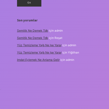
Son yorumlar
Semitik Ne Demek Tdk
için
admin
Semitik Ne Demek Tdk
için
Reşat
Yüz Temizleme Yağı Ne Işe Yarar
için
admin
Yüz Temizleme Yağı Ne Işe Yarar
için
Yiğithan
Imdat Eylemek Ne Anlama Gelir
için
admin
.