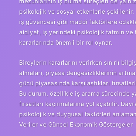
mezunlarının iş bulma süreçleri de yalnı
psikolojik ve sosyal etkenlerle şekilleni
iş güvencesi gibi maddi faktörlere odak
aidiyet, iş yerindeki psikolojik tatmin v
kararlarında önemli bir rol oynar.
Bireylerin kararlarını verirken sınırlı bi
almaları, piyasa dengesizliklerinin artma
gücü piyasasında karşılaştıkları fırsatlarla 
Bu durum, özellikle iş arama sürecinde y
fırsatları kaçırmalarına yol açabilir. Dav
psikolojik ve duygusal faktörleri anlama
Veriler ve Güncel Ekonomik Göstergeler