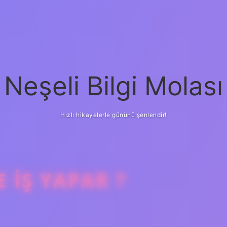
Neşeli Bilgi Molası
Hızlı hikayelerle gününü şenlendir!
 IŞ YAPAR ?