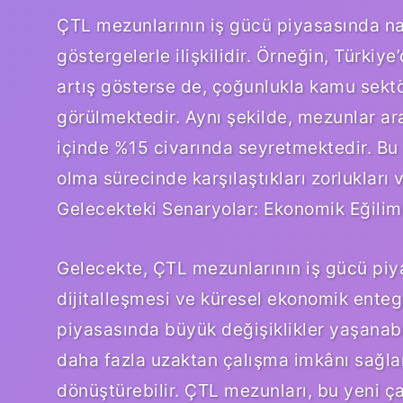
ÇTL mezunlarının iş gücü piyasasında nas
göstergelerle ilişkilidir. Örneğin, Türkiy
artış gösterse de, çoğunlukla kamu sekt
görülmektedir. Aynı şekilde, mezunlar aras
içinde %15 civarında seyretmektedir. Bu
olma sürecinde karşılaştıkları zorlukları 
Gelecekteki Senaryolar: Ekonomik Eğiliml
Gelecekte, ÇTL mezunlarının iş gücü piy
dijitalleşmesi ve küresel ekonomik enteg
piyasasında büyük değişiklikler yaşanabil
daha fazla uzaktan çalışma imkânı sağlar
dönüştürebilir. ÇTL mezunları, bu yeni ç