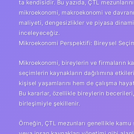
ta kendisidir. Bu yazıda, ÇTL mezunlarını
mikroekonomi, makroekonomi ve davranış
maliyeti, dengesizlikler ve piyasa dinami
inceleyeceğiz.
Mikroekonomi Perspektifi: Bireysel Seçim
Mikroekonomi, bireylerin ve firmaların kar
seçimlerin kaynakların dağılımına etkiler
kişisel yaşamlarını hem de çalışma hayat
Bu kararlar, özellikle bireylerin beceriler
birleşimiyle şekillenir.
Örneğin, ÇTL mezunları genellikle kamu s
veya insan kaynakları yönetimi gibi alanla