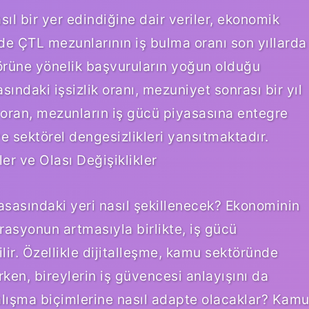
ıl bir yer edindiğine dair veriler, ekonomik
e’de ÇTL mezunlarının iş bulma oranı son yıllarda
örüne yönelik başvuruların yoğun olduğu
ındaki işsizlik oranı, mezuniyet sonrası bir yıl
 oran, mezunların iş gücü piyasasına entegre
ve sektörel dengesizlikleri yansıtmaktadır.
er ve Olası Değişiklikler
asasındaki yeri nasıl şekillenecek? Ekonominin
rasyonun artmasıyla birlikte, iş gücü
ir. Özellikle dijitalleşme, kamu sektöründe
ken, bireylerin iş güvencesi anlayışını da
alışma biçimlerine nasıl adapte olacaklar? Kam