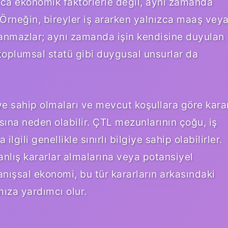
zca ekonomik faktörlerle değil, aynı zamanda
r. Örneğin, bireyler iş ararken yalnızca maaş vey
lanmazlar; aynı zamanda işin kendisine duyulan
e toplumsal statü gibi duygusal unsurlar da
lgiye sahip olmaları ve mevcut koşullara göre kara
sına neden olabilir. ÇTL mezunlarının çoğu, iş
ilgili genellikle sınırlı bilgiye sahip olabilirler.
anlış kararlar almalarına veya potansiyel
ranışsal ekonomi, bu tür kararların arkasındaki
mıza yardımcı olur.